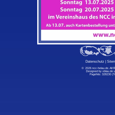
Datenschutz
|
Site
© 2026 ncc-helau.de. All R
Designed by
xblau.de 
Pagehits: 328230 (T