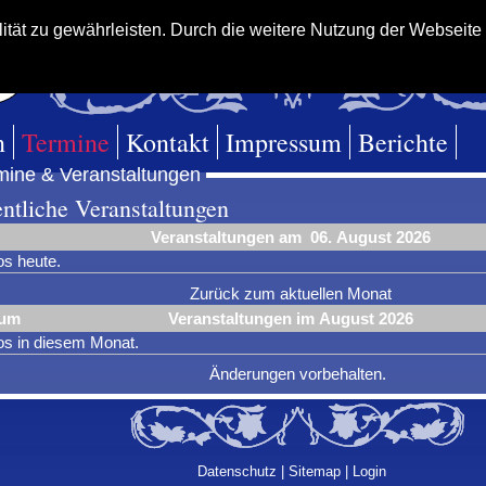
ität zu gewährleisten. Durch die weitere Nutzung der Webseit
n
Termine
Kontakt
Impressum
Berichte
mine & Veranstaltungen
entliche Veranstaltungen
Veranstaltungen am 06. August 2026
os heute.
Zurück zum aktuellen Monat
tum
Veranstaltungen im August 2026
los in diesem Monat.
Änderungen vorbehalten.
Datenschutz
|
Sitemap
|
Login