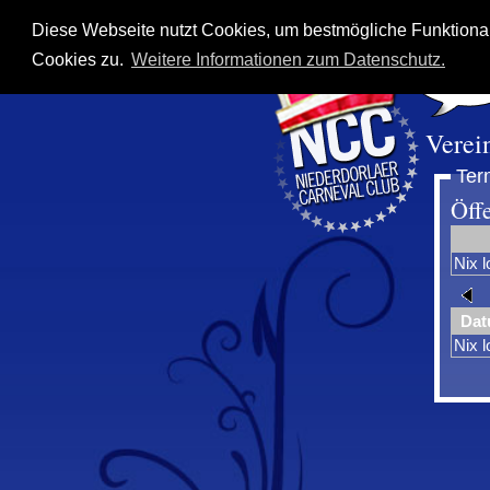
Diese Webseite nutzt Cookies, um bestmögliche Funktional
Cookies zu.
Weitere Informationen zum Datenschutz.
Verei
Ter
Öff
Nix l
Da
Nix 